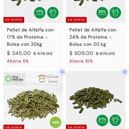
EN OFERTA
EN OFERTA
Pellet de Alfalfa con
Pellet de Alfalfa con
17% de Proteína -
24% de Proteína -
Bolsa con 20kg
Bolsa con 20 kg
P
$
P
P
$
P
$ 545.00
$ 609.00
$
$
$ 575.00
$ 675.00
r
r
r
r
5
6
5
6
Ahorra 5%
Ahorra 10%
e
e
7
e
e
7
4
0
Agregar al carrito
Agregar al carrito
5
5
c
c
c
c
5
9
.
.
i
i
i
i
.
.
0
0
o
o
o
o
0
0
0
0
d
h
d
h
0
0
e
a
e
a
o
b
o
b
f
i
f
i
e
t
e
t
EN OFERTA
EN OFERTA